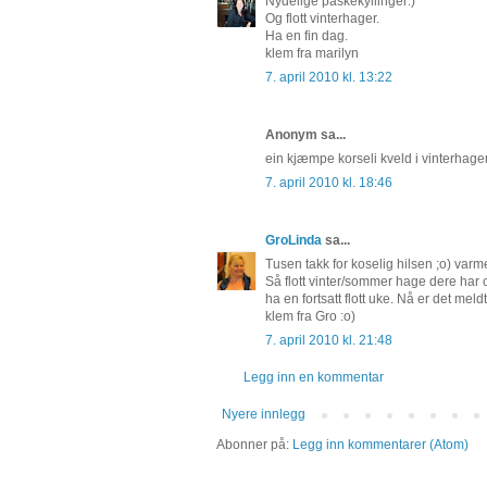
Nydelige påskekyllinger:)
Og flott vinterhager.
Ha en fin dag.
klem fra marilyn
7. april 2010 kl. 13:22
Anonym sa...
ein kjæmpe korseli kveld i vinterhage
7. april 2010 kl. 18:46
GroLinda
sa...
Tusen takk for koselig hilsen ;o) varme
Så flott vinter/sommer hage dere har o
ha en fortsatt flott uke. Nå er det mel
klem fra Gro :o)
7. april 2010 kl. 21:48
Legg inn en kommentar
Nyere innlegg
Abonner på:
Legg inn kommentarer (Atom)