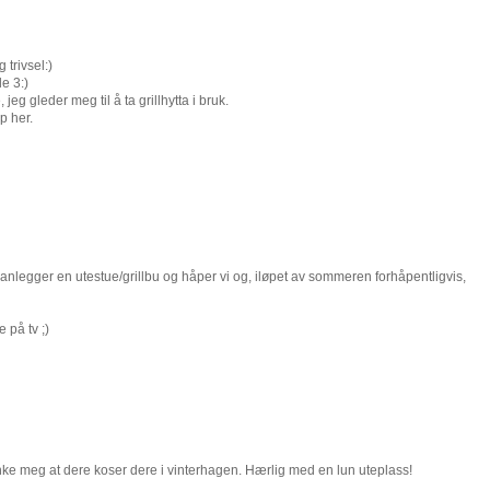
 trivsel:)
le 3:)
eg gleder meg til å ta grillhytta i bruk.
p her.
 planlegger en utestue/grillbu og håper vi og, iløpet av sommeren forhåpentligvis,
 på tv ;)
nke meg at dere koser dere i vinterhagen. Hærlig med en lun uteplass!