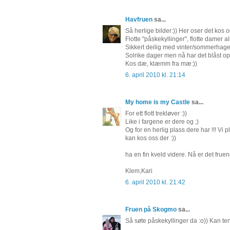
Havfruen
sa...
Så herlige bilder:)) Her oser det kos og
Flotte "påskekyllinger", flotte damer al
Sikkert deilig med vinter/sommerhage, j
Solrike dager men nå har det blåst op
Kos dæ, klæmm fra mæ:))
6. april 2010 kl. 21:14
My home is my Castle
sa...
For ett flott trekløver :))
Like i fargene er dere og ;)
Og for en herlig plass dere har !!! Vi
kan kos oss der :))
ha en fin kveld videre. Nå er det fruene
Klem,Kari
6. april 2010 kl. 21:42
Fruen på Skogmo
sa...
Så søte påskekyllinger da :o)) Kan te