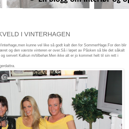
VELD I VINTERHAGEN
 Vinterhage,men kunne vel like så godt kalt den for SommerHage.For den blir
i været og den værste vinteren er over.Så i løpet av Påsken så ble det såkalt
g servert Kalkun m/tilbehør.Men ikke alt er jo kommet helt til sin rett i
gerdattra.