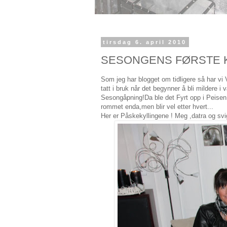
tirsdag 6. april 2010
SESONGENS FØRSTE K
Som jeg har blogget om tidligere så har vi
tatt i bruk når det begynner å bli mildere 
Sesongåpning!Da ble det Fyrt opp i Peisen o
rommet enda,men blir vel etter hvert...
Her er Påskekyllingene ! Meg ,datra og svi