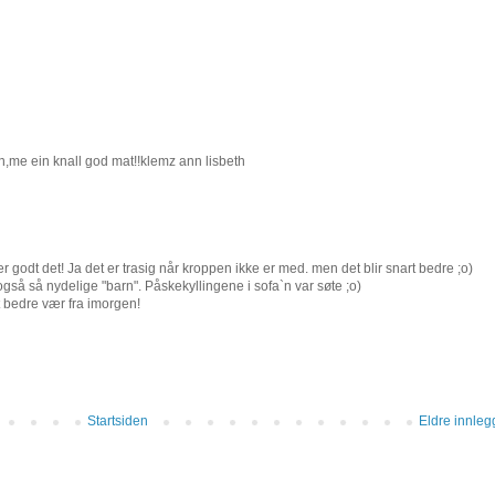
n,me ein knall god mat!!klemz ann lisbeth
r godt det! Ja det er trasig når kroppen ikke er med. men det blir snart bedre ;o)
gså så nydelige "barn". Påskekyllingene i sofa`n var søte ;o)
dt bedre vær fra imorgen!
Startsiden
Eldre innleg