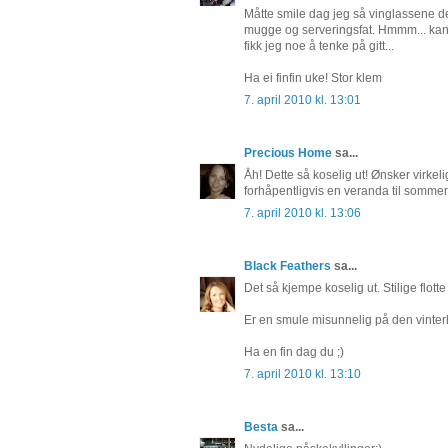
Måtte smile dag jeg så vinglassene der
mugge og serveringsfat. Hmmm... kans
fikk jeg noe å tenke på gitt...
Ha ei finfin uke! Stor klem
7. april 2010 kl. 13:01
Precious Home
sa...
Åh! Dette så koselig ut! Ønsker virkel
forhåpentligvis en veranda til sommere
7. april 2010 kl. 13:06
Black Feathers
sa...
Det så kjempe koselig ut. Stilige flot
Er en smule misunnelig på den vinterha
Ha en fin dag du ;)
7. april 2010 kl. 13:10
Besta
sa...