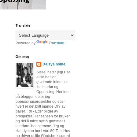
Translate
Powered by
Translate
Om meg
Daisys home
Sissel heter jeg! Har
alltid hatt en
glødende Interesse
for Interiør og
Oppussing. Her inne
på bloggen deler jeg
oppussingsprosjekter og etter
hvert er det blitt mange DIY av
paller. Før - Etter bilder av
prosjekter. Har sansen for bruken
og det å mixe nytt & gammelt i
interiøret her hjemme. Jeg og
Handyman bor i vårt 80-TallsHus
og driver et lite Gårdsbruk som vi