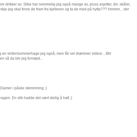
e drikker av. Slike har nemmelig jeg også mange av, pluss asjetter, div. skåler,
kje jeg skal finne de fram fra kjelleren og ta de med på hytta??? Hmmm... der
ig en vinter/sommerhage jeg også, men får vel drømmer videre....Blir
n så da blir jeg fornøyd...
te Damer i påske stemmning ;)
gen. En slik hadde det vært deilig å hatt ;)