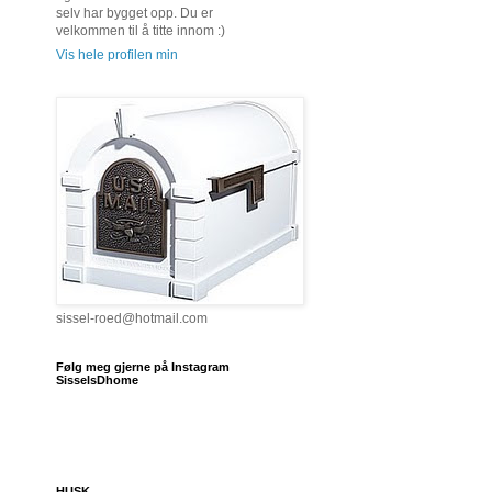
selv har bygget opp. Du er
velkommen til å titte innom :)
Vis hele profilen min
sissel-roed@hotmail.com
Følg meg gjerne på Instagram
SisselsDhome
HUSK